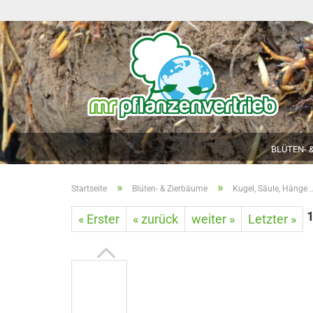
BLÜTEN- &
»
»
Startseite
Blüten- & Zierbäume
Kugel, Säule, Hänge 
« Erster
« zurück
weiter »
Letzter »