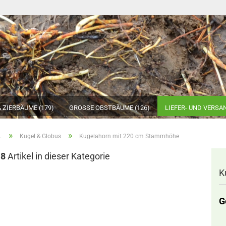
 ZIERBÄUME (179)
GROSSE OBSTBÄUME (126)
LIEFER- UND VERS
»
»
…
Kugel & Globus
Kugelahorn mit 220 cm Stammhöhe
sehr alte Apfelsorten
18
Artikel in dieser Kategorie
vor dem 20. Jh.
K
alte Apfelsorten ab
dem 20. Jh.
G
neue Apfelsorten
(20-30 Jahre)