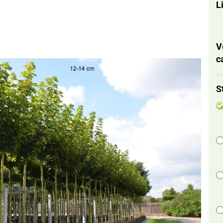
L
V
c
 Globus
Süßkirsche
& Pyramide
S
Sauerkirsche
 & Dach
icher Wuchs)
form