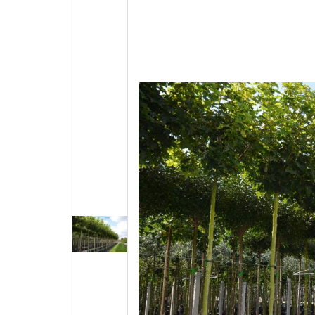
Kugel &
Säule 
Schirm
(natürl
Hänge