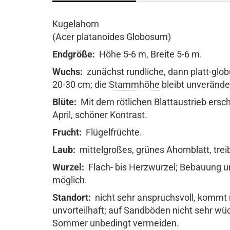
Kugelahorn
(Acer platanoides Globosum)
Endgröße:
Höhe 5-6 m, Breite 5-6 m.
Wuchs:
zunächst rundliche, dann platt-glo
20-30 cm; die
Stammhöhe
bleibt unveränder
Blüte:
Mit dem rötlichen Blattaustrieb ersc
April, schöner Kontrast.
Frucht:
Flügelfrüchte.
Laub:
mittelgroßes, grünes Ahornblatt, trei
Wurzel:
Flach- bis Herzwurzel; Bebauung 
möglich.
Standort:
nicht sehr anspruchsvoll, kommt 
unvorteilhaft; auf Sandböden nicht sehr wüc
Sommer unbedingt vermeiden.