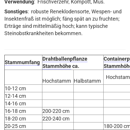
Verwendung
: Frischverzehr, Kompott, Mus.
Sonstiges
: robuste Reneklodensorte, Wespen- und
Insektenfraß ist möglich; fäng spät an zu fruchten;
Erträge sind mittelmäßig hoch; kann typische
Steinobstkrankheiten bekommen.
Drahtballenpflanze
Containerp
Stammumfang
Stammhöhe
ca.
Stammhöh
Hochsta
Hochstamm
Halbstamm
10-12 cm
12-14 cm
14-16 cm
16-18 cm
200-220 cm
18-20 cm
220-240 cm
20-25 cm
180-200 c