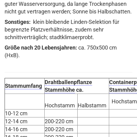
guter Wasserversorgung, da lange Trockenphasen
nicht gut vertragen werden; Sonne bis Halbschatten.
Sonstiges:
klein bleibende Linden-Selektion für
begrenzte Platzverhältnisse, zudem sehr
schnittverträglich; stadtklimaerprobt.
Größe nach 20 Lebensjahren:
ca. 750x500 cm
(HxB).
Drahtballenpflanze
Containerp
Stammumfang
Stammhöhe
ca.
Stammhöh
Hochsta
Hochstamm
Halbstamm
10-12 cm
12-14 cm
200-220 cm
14-16 cm
200-220 cm